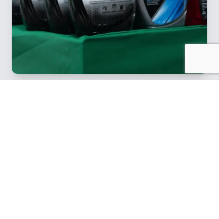
Voor alles wat je
nodig hebt
Niet alles wat je onderweg nodig hebt is groot of
ingewikkeld. Soms zijn het juist de kleine, praktische
producten die je rit soepel en veilig laten verlopen. Bij