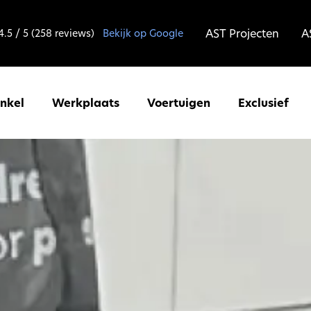
AST Projecten
A
4.5 / 5 (258 reviews)
Bekijk op Google
inkel
Werkplaats
Voertuigen
Exclusief