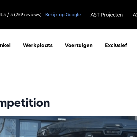
AST Projecten
A
4.5 / 5 (259 reviews)
Bekijk op Google
inkel
Werkplaats
Voertuigen
Exclusief
mpetition