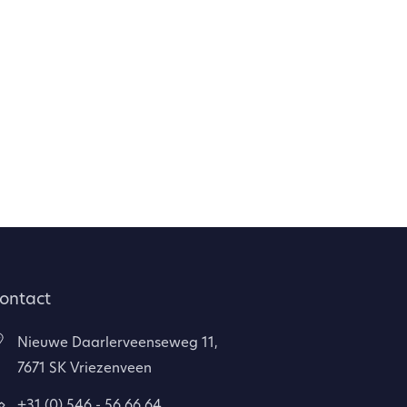
ontact
Nieuwe Daarlerveenseweg 11,
7671 SK Vriezenveen
+31 (0) 546 - 56 66 64